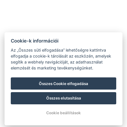
9421 Fertőrákos, Kőbánya sor 1/B
+36 20 4366 66 1
info@villalilith.com
Szobamappa
Cookie-k információi
NTAK szálláshely azonosító:PA202042461, panzió
Az „Összes süti elfogadása” lehetőségre kattintva
elfogadja a cookie-k tárolását az eszközén, amelyek
segítik a webhely navigációját, az adathasználat
Adatkezelési tájékoztató
elemzését és marketing tevékenységünket.
Általános szerződési feltételek
Házirend
Összes Cookie elfogadása
Impresszum
Összes elutasítása
© Copyright 2026 | Minden jog fenntartva |
Previo szállodai szoftver
Cookie beállítások