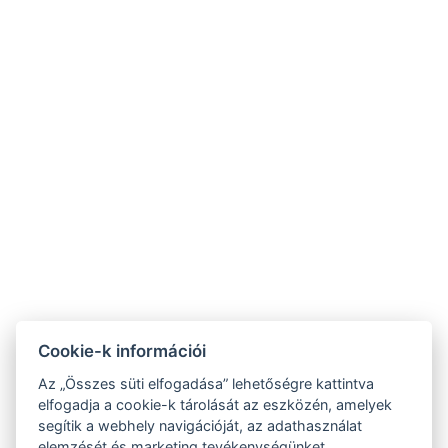
FOGLALJON MOST
VISSZA A SZOBÁKHOZ
9421 Fertőrákos, Kőbánya sor 1/B
+36 20 4366 66 1
info@villalilith.com
Szobamappa
Cookie-k információi
NTAK szálláshely azonosító:PA202042461, panzió
Az „Összes süti elfogadása” lehetőségre kattintva
elfogadja a cookie-k tárolását az eszközén, amelyek
segítik a webhely navigációját, az adathasználat
Adatkezelési tájékoztató
elemzését és marketing tevékenységünket.