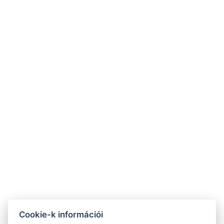
Elektromos vízforraló
Kávé/tea készlet
Parkoló
FOGLALJON MOST
VISSZA A SZOBÁKHOZ
9421 Fertőrákos, Kőbánya sor 1/B
+36 20 4366 66 1
info@villalilith.com
Szobamappa
Cookie-k információi
NTAK szálláshely azonosító:PA202042461, panzió