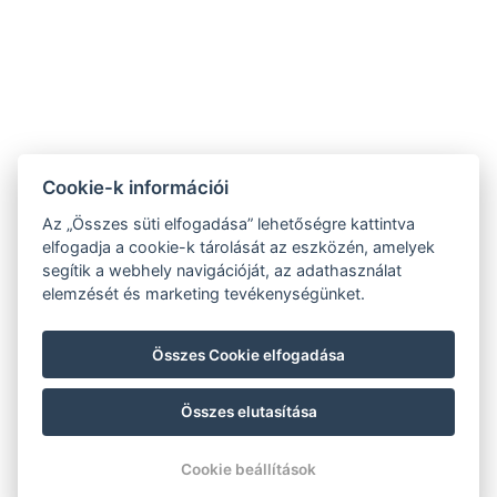
9421 Fertőrákos, Kőbánya sor 1/B
+36 20 4366 66 1
info@villalilith.com
Szobamappa
Cookie-k információi
NTAK szálláshely azonosító:PA202042461, panzió
Az „Összes süti elfogadása” lehetőségre kattintva
elfogadja a cookie-k tárolását az eszközén, amelyek
segítik a webhely navigációját, az adathasználat
Adatkezelési tájékoztató
elemzését és marketing tevékenységünket.
Általános szerződési feltételek
Házirend
Összes Cookie elfogadása
Impresszum
Összes elutasítása
© Copyright 2026 | Minden jog fenntartva |
Previo szállodai szoftver
Cookie beállítások